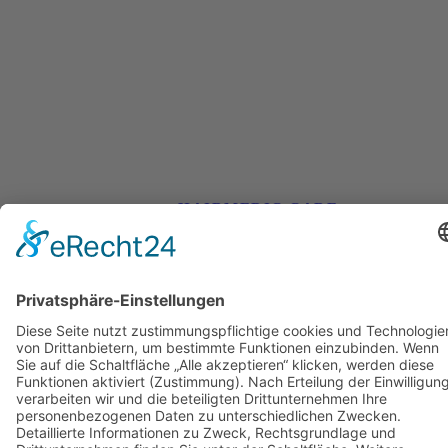
HAIRMEDIC CARE
Haartransplantati
Nachsorge
Jetzt endecken