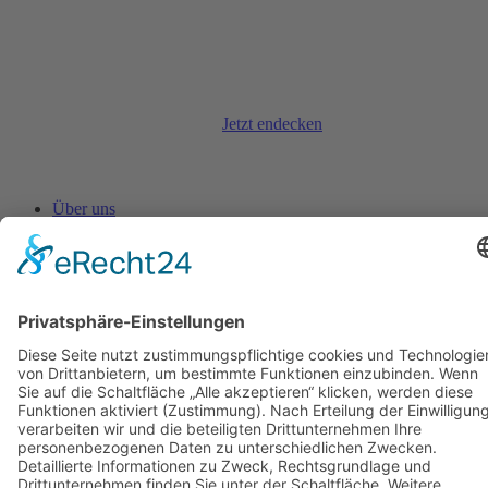
Haartransplantati
Nachsorge
Jetzt endecken
Über uns
Mein Konto