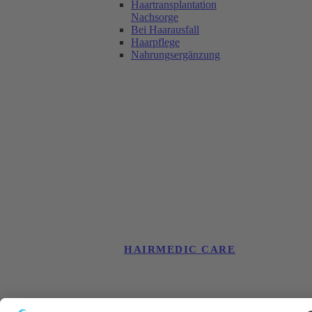
Haartransplantation
Nachsorge
Bei Haarausfall
Haarpflege
Nahrungsergänzung
HAIRMEDIC CARE
Haartransplantati